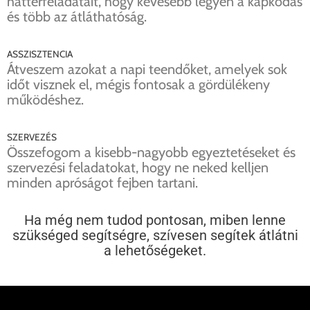
háttérfeladatait, hogy kevesebb legyen a kapkodás
és több az átláthatóság.
ASSZISZTENCIA
Átveszem azokat a napi teendőket, amelyek sok
időt visznek el, mégis fontosak a gördülékeny
működéshez.
SZERVEZÉS
Összefogom a kisebb-nagyobb egyeztetéseket és
szervezési feladatokat, hogy ne neked kelljen
minden apróságot fejben tartani.
Ha még nem tudod pontosan, miben lenne
szükséged segítségre, szívesen segítek átlátni
a lehetőségeket.