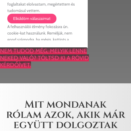
NEM TUDOD MÉG, MELYIK LENNE
NEKED VALÓ? TÖLTSD KI A RÖVID
KÉRDŐÍVET.
Mit mondanak
rólam azok, akik már
együtt dolgoztak