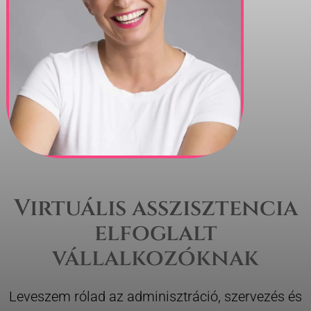
Virtuális asszisztencia
elfoglalt
vállalkozóknak
Leveszem rólad az adminisztráció, szervezés és