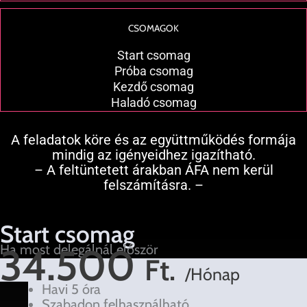
CSOMAGOK
Start csomag
Próba csomag
Kezdő csomag
Haladó csomag
A feladatok köre és az együttműködés formája
mindig az igényeidhez igazítható.
– A feltüntetett árakban ÁFA nem kerül
felszámításra. –
Start csomag
34.500
Ha most delegálnál először
Ft.
/Hónap
Havi 5 óra
Szabadon felhasználható