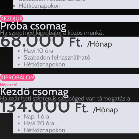
Hétköznapokon
KEZDJÜK
Próba csomag
68.000
Ha szeretnéd kipróbálni a közös munkát
Ft.
/Hónap
Havi 10 óra
Szabadon felhasználható
Hétköznapokon
KIPRÓBÁLOM
Népszerű
Kezdő csomag
134.000
Ha már heti szinten is szükséged van támogatásra
Ft.
/Hónap
Napi 1 óra
Havi 20 óra
Hétköznapokon