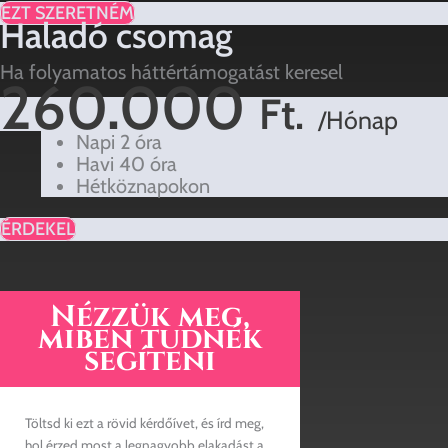
EZT SZERETNÉM
Haladó csomag
Ha folyamatos háttértámogatást keresel
260.000
Ft.
/Hónap
Napi 2 óra
Havi 40 óra
Hétköznapokon
ÉRDEKEL
Nézzük meg,
miben tudnék
segíteni