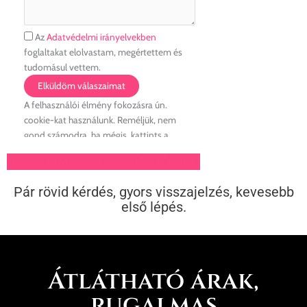
KITÖLTÖM A RÖVID KÉRDŐÍVET
Pár rövid kérdés, gyors visszajelzés, kevesebb
első lépés.
Átlátható árak,
rugalmas