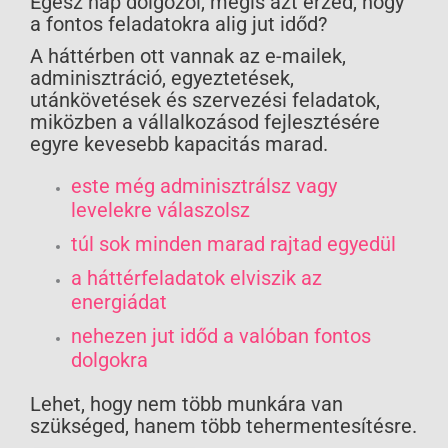
Egész nap dolgozol, mégis azt érzed, hogy
a fontos feladatokra alig jut időd?
A háttérben ott vannak az e-mailek,
adminisztráció, egyeztetések,
utánkövetések és szervezési feladatok,
miközben a vállalkozásod fejlesztésére
egyre kevesebb kapacitás marad.
este még adminisztrálsz vagy
levelekre válaszolsz
túl sok minden marad rajtad egyedül
a háttérfeladatok elviszik az
energiádat
nehezen jut időd a valóban fontos
dolgokra
Lehet, hogy nem több munkára van
szükséged, hanem több tehermentesítésre.