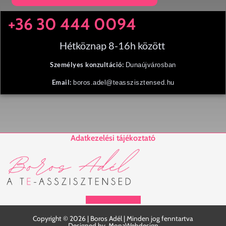
+36 30 444 0094
Hétköznap 8-16h között
Személyes konzultáció:
Dunaújvárosban
Email:
boros.adel@teasszisztensed.hu
Adatkezelési tájékoztató
Facebook
Linkedin
Copyright © 2026 | Boros Adél | Minden jog fenntartva
Designed by
MonaWebdesign