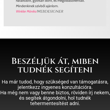
határozott, gyorsan dönt, és megoldásorientált.
Mindenkinek szívből ajánlom.
webdesigner
Winkler Mónika
Beszéljük át, miben
tudnék segíteni
Ha már tudod, hogy szükséged van támogatásra,
jelentkezz ingyenes konzultációra.
Ha még nem vagy benne biztos, röviden írj nekem,
és segítek átgondolni, hol tudnék
tehermentesítést adni.