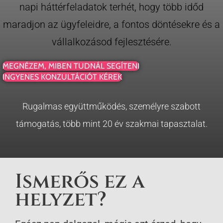
napi háttérfeladatok terhét, hogy több időd
maradjon az ügyfeleidre, a fontos döntésekre és a
vállalkozásod fejlesztésére.
MEGNÉZEM, MIBEN TUDNÁL SEGÍTENI
INGYENES KONZULTÁCIÓT KÉREK
Rugalmas együttműködés, személyre szabott
támogatás, több mint 20 év szakmai tapasztalat.
Ismerős ez a
helyzet?